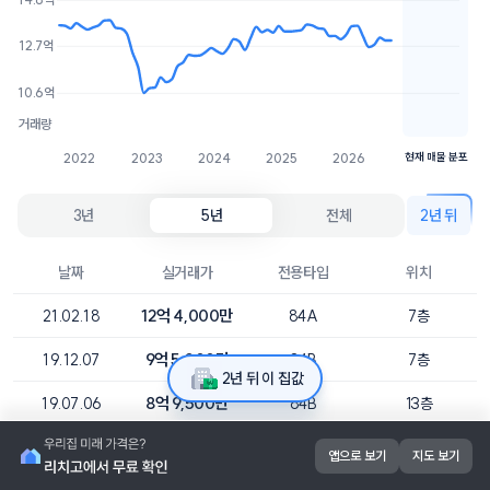
16억
3개
12.7억
15억
2개
10.6억
거래량
2022
2023
2024
2025
2026
현재 매물 분포
3년
5년
전체
2년 뒤
날짜
실거래가
전용타입
위치
12억 4,000만
21.02.18
84A
7층
9억 5,000만
19.12.07
84B
7층
2년 뒤 이 집값
8억 9,500만
19.07.06
84B
13층
8억 8,000만
19.04.26
84A
12층
앱으로 보기
지도 보기