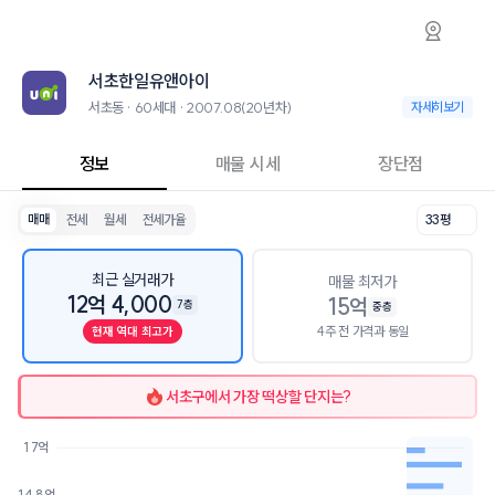
서초동 서초한일유앤아이 아파트 시세·실거래가
서초한일유앤아이
서초한일유앤아이
서초한일유앤아이는 서초동에 위치한 60세대 아파트로, 2007.08 입주
2026년 8월 7일 기준 33평형의 매매 시세는 13억, 전세는 8.2억입니다.
서초한일유앤아이
인근 학군으로는 서울서초초등학교, 서일중학교, 반포고등학교가 있습니
최고 13층, 용적률 541%, 건폐율 59%의 단지입니다.
서초동 · 60세대 · 2007.08(20년차)
서초동 · 60세대 ·
자세히보기
교육 시설로는 정글디자인학원 (11m), 교보문고 강남점 (84m)이 있습니
정보
매물 시세
장단점
매매
전세
월세
전세가율
33평
최근 실거래가
매물 최저가
12억 4,000
15억
7층
중층
4주 전 가격과 동일
현재 역대 최고가
서초구
에서 가장 떡상할 단지는?
17억
호가
매물수
14.8억