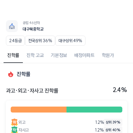
공립 46년차
대구북중학교
2.4등급
전국상위 36%
대구상위 49%
진학률
진학 고교
기본정보
배정아파트
학원가
진학률
2.4%
과고·외고·자사고 진학률
외고
1.2
%
상위 39%
자사고
1.2
%
상위 40%