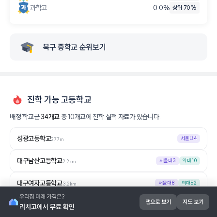
과학고
0.0
%
상위 70%
북구 중학교 순위보기
진학 가능 고등학교
배정 학교군
34
개교
중
10
개교에 진학 실적 자료가 있습니다.
성광고등학교
서울대
4
277m
대구남산고등학교
서울대
3
약대
10
2.2km
대구여자고등학교
서울대
8
의대
52
3.2km
앱으로 보기
지도 보기
경신고등학교
서울대
9
의대
45
3.8km