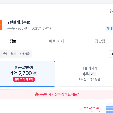
동 e편한세상복현 아파트 시세·실거래가·2년뒤
e편한세상복현
e편한세상
상복현은 복현동에 위치한 620세대 대단지 아파트로, 2021.11 입주한 
 8월 8일 기준 24평형의 매매 시세는 4억, 전세는 2.6억입니다. 30평
e편한세상복현
군으로는 대구복현초등학교, 대구북중학교, 경상고등학교가 있습니다.
층, 용적률 241%, 건폐율 26%의 단지입니다.
복현동 · 620세대 · 2021.11(6년차)
복현동 ·
자세
설로는 복현이편한세상어린이집 (36m), 폴리영어교습소 (92m)이 있습
정보
매물 시세
장단점
전세
월세
전세가율
2
최근 실거래가
매물 최저가
4억 2,700
4억
9층
2층
4주 전 가격과 동일
현재 역대 최고가
북구
에서 가장 떡상할 단지는?
최고 4억 2,700