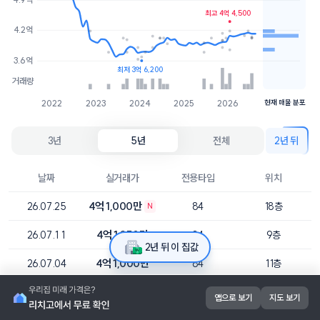
최고 4억 4,500
4.1억
6개
4.2억
3.8억
2개
3.6억
최저 3억 6,200
거래량
2022
2023
2024
2025
2026
현재 매물 분포
3년
5년
전체
2년 뒤
날짜
실거래가
전용타입
위치
4억 1,000만
26.07.25
84
18층
N
4억 1,250만
26.07.11
84
9층
2년 뒤 이 집값
4억 1,000만
26.07.04
84
11층
4억 2,500만
26.06.01
84
10층
앱으로 보기
지도 보기