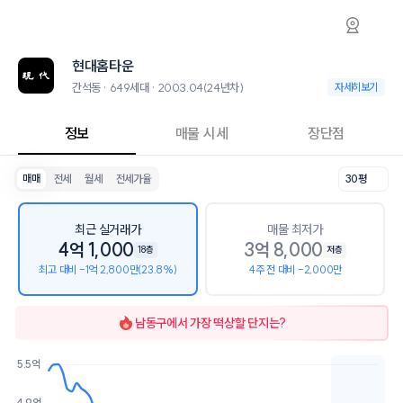
간석동 현대홈타운 아파트 시세·실거래가·2년
현대홈타운
현대홈타운
현대홈타운은 간석동에 위치한 649세대 대단지 아파트로, 2003.04 입
2026년 8월 9일 기준 27평형의 매매 시세는 3.4억, 전세는 2.6억입니다
현대홈타운
인근 학군으로는 인천경원초등학교, 동인천중학교, 인천고등학교가 있습
최고 25층, 용적률 351%, 건폐율 22%의 단지입니다.
간석동 · 649세대 · 2003.04(24년차)
간석동 · 649세대 
자세히보기
교육 시설로는 미소어린이집 (19m), 하이코칭영어학원 (122m)이 있습니
정보
매물 시세
장단점
매매
전세
월세
전세가율
30평
최근 실거래가
매물 최저가
4억 1,000
3억 8,000
18층
저층
최고 대비 -1억 2,800만(23.8%)
4주 전 대비 -2,000만
남동구
에서 가장 떡상할 단지는?
5.5억
호가
매물수
4.9억