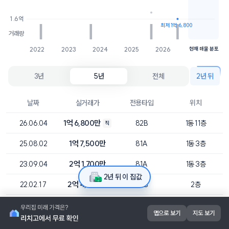
1.6억
최저 1억 6,800
거래량
2022
2023
2024
2025
2026
현재 매물 분포
3년
5년
전체
2년 뒤
날짜
실거래가
전용타입
위치
1억 6,800만
26.06.04
82B
1동 11층
직
1억 7,500만
25.08.02
81A
1동 3층
2억 1,700만
23.09.04
81A
1동 3층
2년 뒤 이 집값
2억 4,000만
22.02.17
82B
2층
2억 5,000만
21.04.21
81A
9층
앱으로 보기
지도 보기