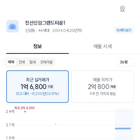
신암동 진산신암그랜드타운1 아파트 시세·실거
진산신암그랜드타운1
진산신암그랜드타운
진산신암그랜드타운1는 신암동에 위치한 44세대 아파트로, 2004.04 
인근 학군으로는 대구덕성초등학교, 신아중학교가 있습니다.
진산신암그랜드타운1
최고 11층, 용적률 405%, 건폐율 57%의 단지입니다.
생활편의 시설로는 현대산부인과의원 (19m), LA남경치과의원 (43m)이 
신암동 · 44세대 · 2004.04(23년차)
신암동 · 44세대 ·
자세히보기
정보
매물 시세
매매
전세
월세
전세가율
36평
최근 실거래가
매물 최저가
1억 6,800
2억 800
11층
저층
최고 대비 -8,200만(32.8%)
4주 전 가격과 동일
최고 2억 4,000
2.4억
호가
매물수
2.1억
2억
1개
1.9억