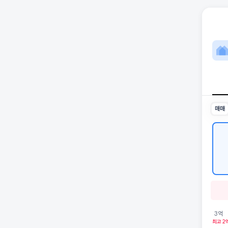
작전
성우는 
2026년
인근 학
최고 5
생활편의
매매
3억
최고 2억