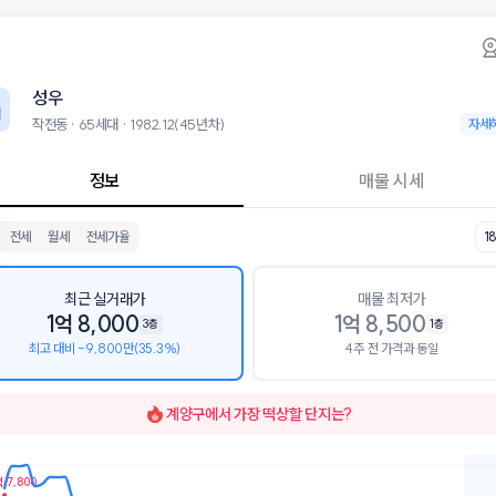
동 성우 아파트 시세·실거래가·2년뒤 가격예측
성우
성우
작전동에 위치한 65세대 아파트로, 1982.12 입주한 45년차 단지입니다.
 8월 10일 기준 18평형의 매매 시세는 1.8억, 전세는 1.1억입니다.
성우
군으로는 인천화전초등학교, 작전중학교, 인천효성고등학교가 있습니다.
층의 단지입니다.
작전동 · 65세대 · 1982.12(45년차)
작전동 ·
자세
 시설로는 커피타마 (65m), 타마디자인웍스 (67m)이 있습니다. 교육 
정보
매물 시세
전세
월세
전세가율
1
최근 실거래가
매물 최저가
1억 8,000
1억 8,500
3층
1층
최고 대비 -9,800만(35.3%)
4주 전 가격과 동일
계양구
에서 가장 떡상할 단지는?
 7,800