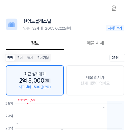
연동 현암노블레스빌 아파트 시세·실거래가·2
현암노블레스빌
현암노블레스빌
현암노블레스빌은 연동에 위치한 32세대 아파트로, 2005.02 입주한 2
인근 학군으로는 신제주초등학교, 제주중앙중학교가 있습니다.
현암노블레스빌
최고 9층, 용적률 247%, 건폐율 32%의 단지입니다.
생활편의 시설로는 갤러리오늘 (97m), 뷰앤미의원 (124m)이 있습니다. 
연동 · 32세대 · 2005.02(22년차)
연동 · 32세대 · 
자세히보기
정보
매물 시세
매매
전세
월세
전세가율
25평
최근 실거래가
매물 최저가
2억 5,000
3층
현재 매물이 없어요
최고 대비 -500만(2%)
최고 2억 5,500
2.5억
호가
매물수
2.3억
2.2억