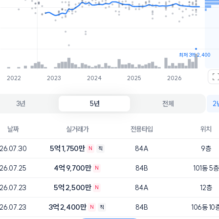
호가
매물수
5.1억
8개
4.9억
3개
최저 3억 2,400
2022
2023
2024
2025
2026
3년
5년
전체
2
날짜
실거래가
전용타입
위치
5억 1,750만
26.07.30
84A
9층
N
직
4억 9,700만
26.07.25
84B
101동 5층
N
5억 2,500만
26.07.23
84A
12층
N
3억 2,400만
26.07.23
84B
106동 10
N
직