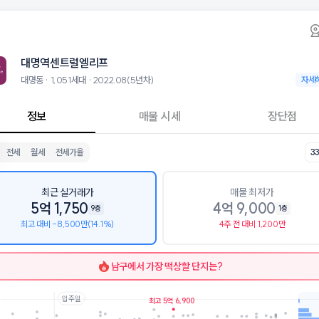
동 대명역센트럴엘리프 아파트 시세·실거래가·2
대명역센트럴엘리프
대명역센트
트럴엘리프는 대명동에 위치한 1,051세대 대단지 아파트로, 2022.08
 8월 7일 기준 24평형의 매매 시세는 4억, 전세는 2.4억입니다. 33평형
대명역센트럴엘리프
군으로는 대구대명초등학교, 경혜여자중학교가 있습니다.
층, 용적률 234%, 건폐율 13%의 단지입니다.
대명동 · 1,051세대 · 2022.08(5년차)
대명동 ·
자세
 시설로는 챈트커피 (76m), 텐퍼센트커피 대구대명역점 (89m)이 있습니
정보
매물 시세
장단점
전세
월세
전세가율
3
최근 실거래가
매물 최저가
5억 1,750
4억 9,000
9층
1층
최고 대비 -8,500만(14.1%)
4주 전 대비 1,200만
남구
에서 가장 떡상할 단지는?
입주일
최고 5억 6,900