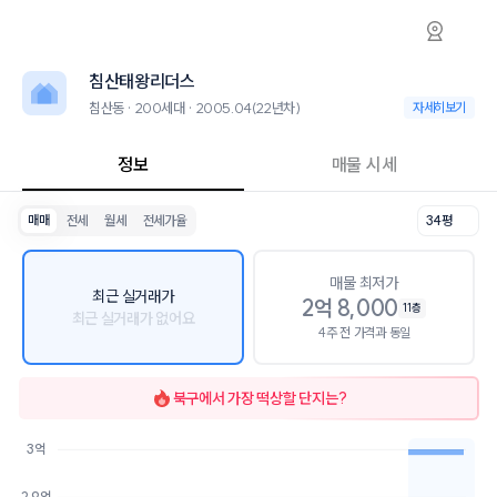
침산동 침산태왕리더스 아파트 시세·실거래가·
침산태왕리더스
침산태왕리더스
침산태왕리더스는 침산동에 위치한 200세대 아파트로, 2005.04 입주
2026년 8월 6일 기준 32평형의 매매 시세는 2.6억, 전세는 2.2억입니다
침산태왕리더스
인근 학군으로는 대구달산초등학교, 대구일중학교가 있습니다.
최고 26층, 용적률 297%, 건폐율 22%의 단지입니다.
침산동 · 200세대 · 2005.04(22년차)
침산동 · 200세대 
자세히보기
교통 시설로는 북대구세무서건너 (109m), 북대구세무서앞 (166m)이 있
정보
매물 시세
매매
전세
월세
전세가율
34평
매물 최저가
최근 실거래가
2억 8,000
11층
최근 실거래가 없어요
4주 전 가격과 동일
북구
에서 가장 떡상할 단지는?
3억
호가
매물수
2.9억