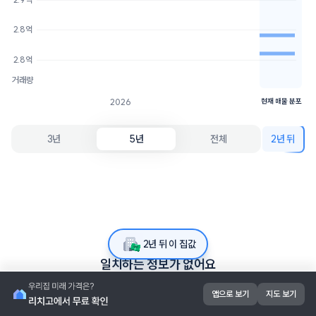
3억
1개
2.8억
2개
2.8억
2.8억
거래량
2026
현재 매물 분포
3년
5년
전체
2년 뒤
2년 뒤 이 집값
일치하는 정보가 없어요
앱으로 보기
지도 보기