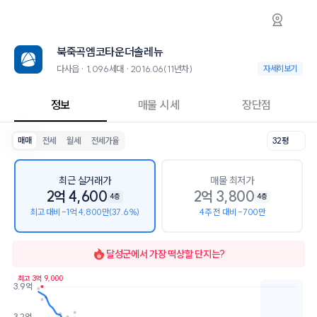
다사읍 북죽곡엠코타운더솔레뉴 아파트 시세·실
북죽곡엠코타운더솔레뉴
북죽곡엠코타운더솔
북죽곡엠코타운더솔레뉴는 다사읍에 위치한 1,096세대 대단지 아파트로, 2
2026년 8월 9일 기준 27평형의 매매 시세는 2.2억, 전세는 1.8억입니다
북죽곡엠코타운더솔레뉴
인근 학군으로는 대구세천초등학교가 있습니다.
최고 25층, 용적률 245%, 건폐율 30%의 단지입니다.
다사읍 · 1,096세대 · 2016.06(11년차)
다사읍 · 1,096세대
자세히보기
교육 시설로는 현대엠코아이마루어린이집 (23m), 리틀갤러리미술학원 (1
정보
매물 시세
장단점
매매
전세
월세
전세가율
32평
최근 실거래가
매물 최저가
2억 4,600
2억 3,800
4층
4층
최고 대비 -1억 4,800만(37.6%)
4주 전 대비 -700만
달성군
에서 가장 떡상할 단지는?
최고 3억 9,000
3.9억
호가
매물수
3.2억