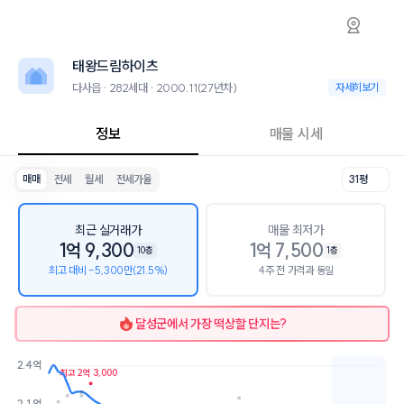
다사읍 태왕드림하이츠 아파트 시세·실거래가·
태왕드림하이츠
태왕드림하이츠
태왕드림하이츠는 다사읍에 위치한 282세대 아파트로, 2000.11 입주한
2026년 8월 7일 기준 23평형의 매매 시세는 1.2억, 전세는 1억입니다. 
태왕드림하이츠
인근 학군으로는 대구다사초등학교, 다사중학교, 다사고등학교가 있습니
최고 25층, 용적률 350%, 건폐율 20%의 단지입니다.
다사읍 · 282세대 · 2000.11(27년차)
다사읍 · 282세대 
자세히보기
생활편의 시설로는 윤가정의학과의원 (63m), 중앙이치과의원 (72m)이 있
정보
매물 시세
매매
전세
월세
전세가율
31평
최근 실거래가
매물 최저가
1억 9,300
1억 7,500
10층
1층
최고 대비 -5,300만(21.5%)
4주 전 가격과 동일
달성군
에서 가장 떡상할 단지는?
2.4억
최고 2억 3,000
호가
매물수
2.1억