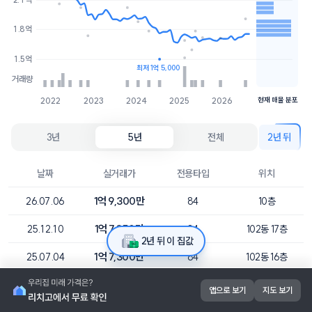
1.8억
4개
1.8억
1.7억
2개
1.5억
최저 1억 5,000
거래량
2022
2023
2024
2025
2026
현재 매물 분포
3년
5년
전체
2년 뒤
날짜
실거래가
전용타입
위치
1억 9,300만
26.07.06
84
10층
1억 7,250만
25.12.10
84
102동 17층
2년 뒤 이 집값
1억 7,300만
25.07.04
84
102동 16층
1억 8,000만
25.05.26
84
104동 5층
앱으로 보기
지도 보기