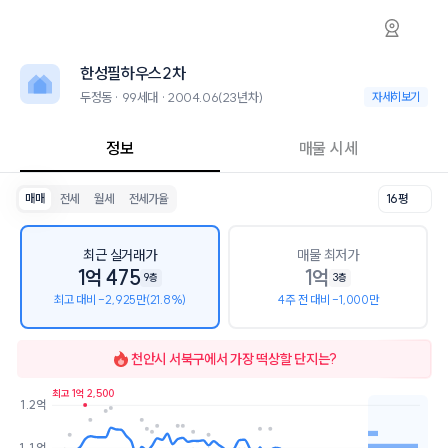
두정동 한성필하우스2차 아파트 시세·실거래가
한성필하우스2차
한성필하우스2차
한성필하우스2차는 두정동에 위치한 99세대 아파트로, 2004.06 입주
2026년 8월 6일 기준 16평형의 매매 시세는 9.9천, 전세는 9.1천입니다.
한성필하우스2차
인근 학군으로는 천안부성초등학교, 천안두정중학교, 천안두정고등학교
최고 15층, 용적률 239%, 건폐율 24%의 단지입니다.
두정동 · 99세대 · 2004.06(23년차)
두정동 · 99세대 ·
자세히보기
교육 시설로는 그림숲미술학원 (66m), SnJ실용음악학원 (66m)이 있
정보
매물 시세
매매
전세
월세
전세가율
16평
최근 실거래가
매물 최저가
1억 475
1억
9층
3층
최고 대비 -2,925만(21.8%)
4주 전 대비 -1,000만
천안시 서북구
에서 가장 떡상할 단지는?
최고 1억 2,500
1.2억
호가
매물수
1.1억