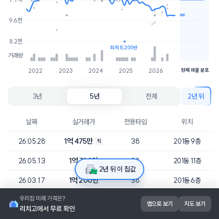
1.1억
6개
1억
1개
9.6천
8.2천
최저 8,200만
거래량
2022
2023
2024
2025
2026
현재 매물 분포
3년
5년
전체
2년 뒤
날짜
실거래가
전용타입
위치
1억 475만
26.05.28
38
201동 9층
직
1억 700만
26.05.13
38
201동 11층
2년 뒤 이 집값
1억 200만
26.03.17
38
201동 6층
9,500만
25.12.26
38
201동 3층
앱으로 보기
지도 보기