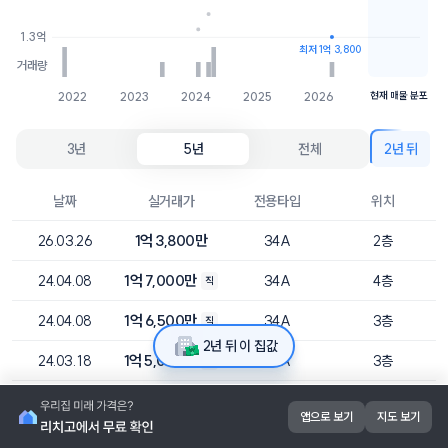
1.3억
최저 1억 3,800
거래량
2022
2023
2024
2025
2026
현재 매물 분포
3년
5년
전체
2년 뒤
날짜
실거래가
전용타입
위치
1억 3,800만
26.03.26
34A
2층
1억 7,000만
24.04.08
34A
4층
직
1억 6,500만
24.04.08
34A
3층
직
2년 뒤 이 집값
1억 5,000만
24.03.18
34A
3층
직
1억 4,200만
24.01.25
34A
3층
앱으로 보기
지도 보기