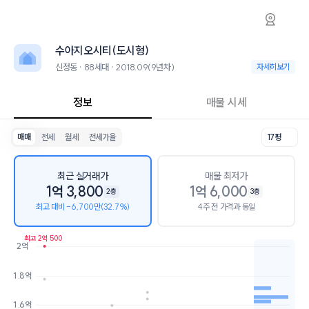
신정동 수아지오시티(도시형) 아파트 시세·실
수아지오시티(도시형)
수아지오시티(도시형
수아지오시티(도시형)는 신정동에 위치한 88세대 아파트로, 2018.09 
인근 학군으로는 신정초등학교, 월평중학교, 울산여자고등학교가 있습니
수아지오시티(도시형)
최고 25층, 용적률 1032%, 건폐율 66%의 단지입니다.
교육 시설로는 청담아이가르텐울산학원 (80m), 신정1동어린이집 (101m)
신정동 · 88세대 · 2018.09(9년차)
신정동 · 88세대 ·
자세히보기
정보
매물 시세
매매
전세
월세
전세가율
17평
최근 실거래가
매물 최저가
1억 3,800
1억 6,000
2층
3층
최고 대비 -6,700만(32.7%)
4주 전 가격과 동일
최고 2억 500
2억
호가
매물수
1.8억
1.7억
1개
1.6억
3개
1.6억