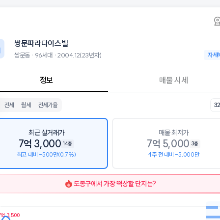
동 쌍문파라다이스빌 아파트 시세·실거래가·2년
쌍문파라다이스빌
쌍문파라다
다이스빌은 쌍문동에 위치한 96세대 아파트로, 2004.12 입주한 23년
 8월 6일 기준 22평형의 매매 시세는 4.8억, 전세는 3.7억입니다. 23
쌍문파라다이스빌
군으로는 서울창경초등학교, 백운중학교, 정의여자고등학교가 있습니다.
층, 용적률 271%, 건폐율 28%의 단지입니다.
쌍문동 · 96세대 · 2004.12(23년차)
쌍문동 ·
자세
 시설로는 컴포즈커피 방학선덕점 (23m), 텐퍼센트커피 쌍문선덕점 (73m
정보
매물 시세
전세
월세
전세가율
3
최근 실거래가
매물 최저가
7억 3,000
7억 5,000
14층
3층
최고 대비 -500만(0.7%)
4주 전 대비 -5,000만
도봉구
에서 가장 떡상할 단지는?
억 3,500