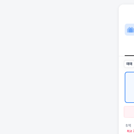
쌍문
쌍문파라
2026년
인근 학
최고 14
생활편의
매매
8억
최고 7