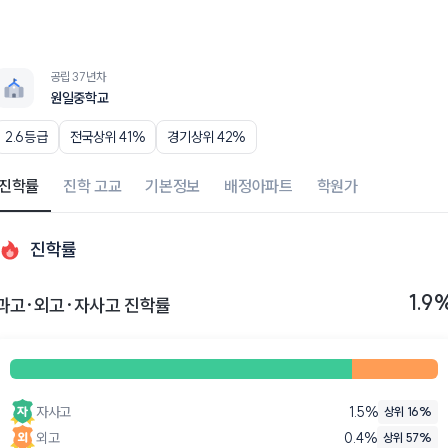
공립 37년차
원일중학교
2.6등급
전국상위 41%
경기상위 42%
진학률
진학 고교
기본정보
배정아파트
학원가
진학률
1.9
과고·외고·자사고 진학률
자사고
1.5
%
상위 16%
외고
0.4
%
상위 57%