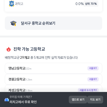
과학고
0.0
%
상위 70%
달서구 중학교 순위보기
진학 가능 고등학교
배정 학교군
29
개교
중
5
개교에 진학 실적 자료가 있습니다.
영남고등학교
서울대
1
222m
경원고등학교
서울대
1
3.2km
계성고등학교
서울대 수시 합격
1
3.8km
앱으로 보기
지도 보기
다사고등학교
서울대
5
6.6km