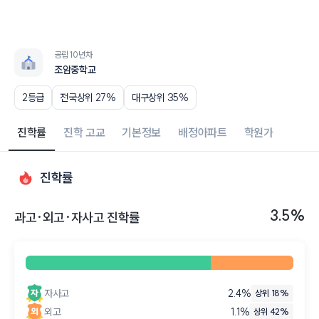
공립 10년차
조암중학교
2등급
전국상위 27%
대구상위 35%
진학률
진학 고교
기본정보
배정아파트
학원가
진학률
3.5%
과고·외고·자사고 진학률
자사고
2.4
%
상위 18%
외고
1.1
%
상위 42%