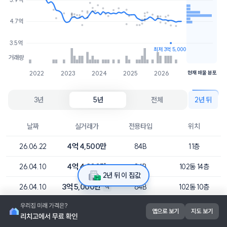
4.6억
2개
4.7억
4.5억
1개
3.5억
최저 3억 5,000
거래량
2022
2023
2024
2025
2026
현재 매물 분포
3년
5년
전체
2년 뒤
날짜
실거래가
전용타입
위치
4억 4,500만
26.06.22
84B
11층
4억 4,800만
26.04.10
84B
102동 14층
2년 뒤 이 집값
3억 5,000만
26.04.10
84B
102동 10층
직
4억 7,200만
26.03.22
84A
101동 5층
앱으로 보기
지도 보기