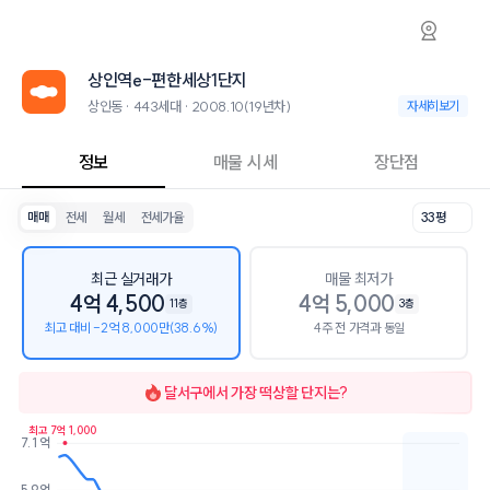
상인동 상인역e-편한세상1단지 아파트 시세·
상인역e-편한세상1단지
상인역e-편한세상1
상인역e-편한세상1단지는 상인동에 위치한 443세대 아파트로, 2008.1
2026년 8월 8일 기준 33평형의 매매 시세는 4.7억, 전세는 3.1억입니
상인역e-편한세상1단지
인근 학군으로는 대구월서초등학교, 대서중학교, 대구상원고등학교가 있
최고 28층, 용적률 279%, 건폐율 16%의 단지입니다.
상인동 · 443세대 · 2008.10(19년차)
상인동 · 443세대 
자세히보기
교육 시설로는 뮤즈피아노교습소 (31m), 강수학교습소 (31m)이 있습니
정보
매물 시세
장단점
매매
전세
월세
전세가율
33평
최근 실거래가
매물 최저가
4억 4,500
4억 5,000
11층
3층
최고 대비 -2억 8,000만(38.6%)
4주 전 가격과 동일
달서구
에서 가장 떡상할 단지는?
최고 7억 1,000
7.1억
호가
매물수
5.9억