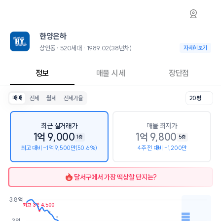
상인동 한양은하 아파트 시세·실거래가·2년뒤
한양은하
한양은하
한양은하는 상인동에 위치한 520세대 대단지 아파트로, 1989.02 입주
2026년 8월 6일 기준 16평형의 매매 시세는 1.4억, 전세는 8.1천입니다
한양은하
인근 학군으로는 대구상인초등학교, 도원중학교, 상인고등학교가 있습니
최고 5층, 용적률 114%, 건폐율 26%의 단지입니다.
상인동 · 520세대 · 1989.02(38년차)
상인동 · 520세대 
자세히보기
교육 시설로는 일리수학교습소 (125m), 빡센영어교습소 (125m)이 있
정보
매물 시세
장단점
매매
전세
월세
전세가율
20평
최근 실거래가
매물 최저가
1억 9,000
1억 9,800
1층
5층
최고 대비 -1억 9,500만(50.6%)
4주 전 대비 -1,200만
달서구
에서 가장 떡상할 단지는?
3.8억
최고 3억 4,500
호가
매물수
3억