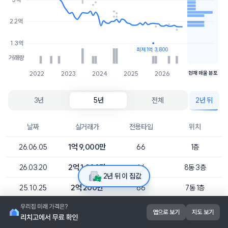
2억
1개
2.2억
1.9억
1개
1.3억
최저 1억 3,800
거래량
2022
2023
2024
2025
2026
현재 매물 분포
3년
5년
전체
2년 뒤
날짜
실거래가
전용타입
위치
1억 9,000만
26.06.05
66
1층
2억 1,000만
26.03.20
66
8동 3층
2년 뒤 이 집값
2억 200만
25.10.25
66
7동 1층
1억 3,800만
25.09.23
66
8동 4층
직
앱으로 보기
지도 보기