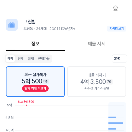
토당동 그린빌 아파트 시세·실거래가·2년뒤 
그린빌
그린빌
그린빌은 토당동에 위치한 34세대 아파트로, 2001.11 입주한 26년차 
인근 학군으로는 토당초등학교, 능곡중학교, 능곡고등학교가 있습니다.
그린빌
최고 9층의 단지입니다.
생활편의 시설로는 카페사람들 (52m), 로또&카페 (129m)이 있습니다.
토당동 · 34세대 · 2001.11(26년차)
토당동 · 34세대 · 
자세히보기
정보
매물 시세
매매
전세
월세
전세가율
31평
최근 실거래가
매물 최저가
5억 500
4억 3,500
8층
7층
4주 전 가격과 동일
현재 역대 최고가
최고 5억 500
5억
호가
매물수
4.8억
4.6억
1개
4.5억