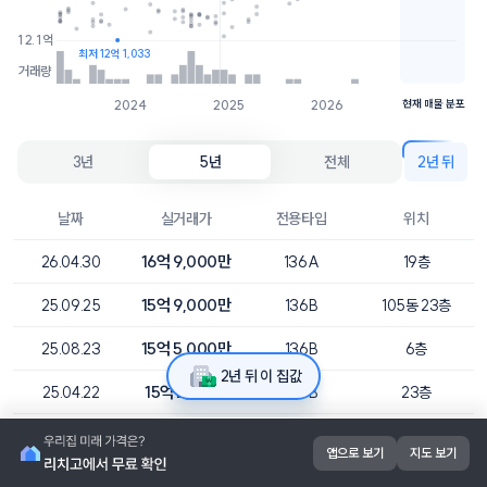
21억
4개
12.1억
최저 12억 1,033
거래량
2024
2025
2026
현재 매물 분포
3년
5년
전체
2년 뒤
날짜
실거래가
전용타입
위치
16억 9,000만
26.04.30
136A
19층
15억 9,000만
25.09.25
136B
105동 23층
15억 5,000만
25.08.23
136B
6층
2년 뒤 이 집값
15억 2,167만
25.04.22
136B
23층
14억 5,194만
25.04.15
136A
10층
앱으로 보기
지도 보기