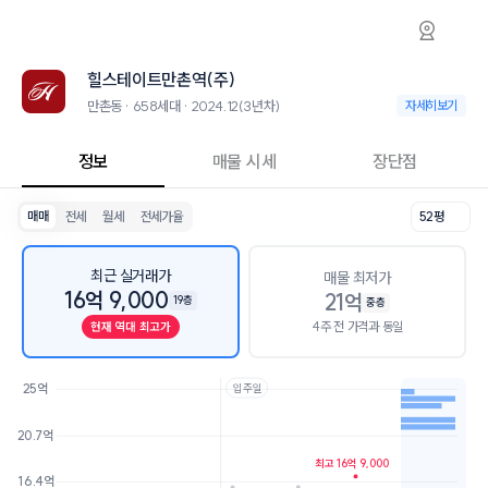
만촌동 힐스테이트만촌역(주) 아파트 시세·실
힐스테이트만촌역(주)
힐스테이트만촌역(주
힐스테이트만촌역(주)는 만촌동에 위치한 658세대 대단지 아파트로, 202
인근 학군으로는 대구동원초등학교, 경신중학교, 경신고등학교가 있습니
힐스테이트만촌역(주)
최고 31층, 용적률 539%, 건폐율 32%의 단지입니다.
교육 시설로는 아이엠수학교습소 (7m), 비전138원격학원 (7m)이 있습니다
만촌동 · 658세대 · 2024.12(3년차)
만촌동 · 658세대 
자세히보기
정보
매물 시세
장단점
매매
전세
월세
전세가율
52평
최근 실거래가
매물 최저가
16억 9,000
21억
19층
중층
4주 전 가격과 동일
현재 역대 최고가
25억
입주일
호가
매물수
20.7억
최고 16억 9,000
22억
4개
16.4억