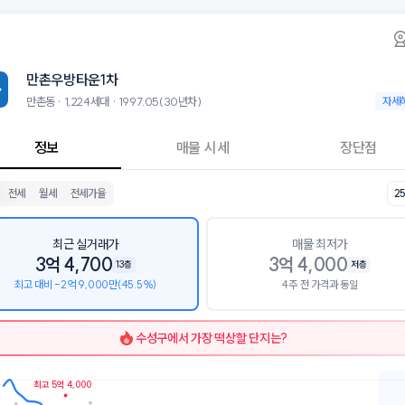
동 만촌우방타운1차 아파트 시세·실거래가·2년
만촌우방타운1차
만촌우방타운
타운1차는 만촌동에 위치한 1,224세대 대단지 아파트로, 1997.05 입
 8월 6일 기준 25평형의 매매 시세는 3.5억, 전세는 1.8억입니다. 34평
만촌우방타운1차
군으로는 대구대청초등학교, 대륜중학교, 대구혜화여자고등학교가 있습니
층, 용적률 237%, 건폐율 19%의 단지입니다.
만촌동 · 1,224세대 · 1997.05(30년차)
만촌동 ·
자세
설로는 만촌우방1차앞 (90m), 만촌우방1차건너 (127m)이 있습니다. 
정보
매물 시세
장단점
전세
월세
전세가율
2
최근 실거래가
매물 최저가
3억 4,700
3억 4,000
13층
저층
최고 대비 -2억 9,000만(45.5%)
4주 전 가격과 동일
수성구
에서 가장 떡상할 단지는?
최고 5억 4,000