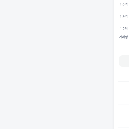
1.6억
1.4억
1.2억
거래량