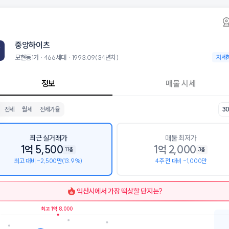
동1가 중앙하이츠 아파트 시세·실거래가·2년뒤
중앙하이츠
중앙하이츠
츠는 모현동1가에 위치한 466세대 아파트로, 1993.09 입주한 34년차
 8월 8일 기준 22평형의 매매 시세는 8.9천, 전세는 8.7천입니다. 30평
중앙하이츠
군으로는 이리고현초등학교, 원광여자중학교, 원광여자고등학교가 있습니
5층의 단지입니다.
모현동1가 · 466세대 · 1993.09(34년차)
모현동1가
자세
설로는 톱스타실용음악연기학원 (58m), 우리하나작은도서관 (85m)이 있습
정보
매물 시세
전세
월세
전세가율
3
최근 실거래가
매물 최저가
1억 5,500
1억 2,000
11층
3층
최고 대비 -2,500만(13.9%)
4주 전 대비 -1,000만
익산시
에서 가장 떡상할 단지는?
최고 1억 8,000