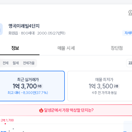
읍 명곡미래빌4단지 아파트 시세·실거래가·2년
명곡미래빌4단지
명곡미래빌
빌4단지는 화원읍에 위치한 800세대 대단지 아파트로, 2000.05 입주
 8월 6일 기준 20평형의 매매 시세는 1.1억, 전세는 9.6천입니다. 22평형
명곡미래빌4단지
군으로는 달성중학교, 화원고등학교가 있습니다.
0층, 용적률 222%, 건폐율 22%의 단지입니다.
화원읍 · 800세대 · 2000.05(27년차)
화원읍 ·
자세
설로는 명곡미래빌4단지 (83m), 명곡미래빌1단지 (141m)이 있습니다.
정보
매물 시세
장단점
전세
월세
전세가율
2
최근 실거래가
매물 최저가
1억 3,700
1억 3,500
8층
2층
최고 대비 -8,300만(37.7%)
4주 전 가격과 동일
달성군
에서 가장 떡상할 단지는?
 2억 1,700