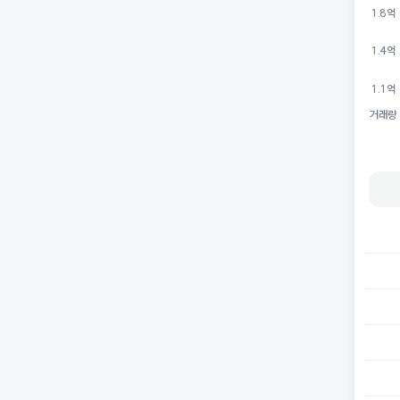
1.8억
1.4억
1.1억
거래량