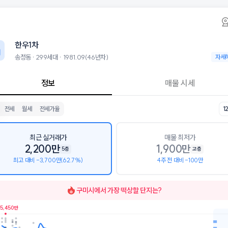
동 한우1차 아파트 시세·실거래가·2년뒤 가격예
한우1차
한우1차
는 송정동에 위치한 299세대 아파트로, 1981.09 입주한 46년차 단지입
 8월 7일 기준 12평형의 매매 시세는 2.6천, 전세는 2.4천입니다.
한우1차
군으로는 송정초등학교, 광평중학교가 있습니다.
, 용적률 142%, 건폐율 31%의 단지입니다.
송정동 · 299세대 · 1981.09(46년차)
송정동 ·
자세
 시설로는 송민호연합치과의원 (81m), 더벤티 구미문화예술회관점 (85m
정보
매물 시세
전세
월세
전세가율
1
최근 실거래가
매물 최저가
2,200만
1,900만
5층
고층
최고 대비 -3,700만(62.7%)
4주 전 대비 -100만
구미시
에서 가장 떡상할 단지는?
5,450만