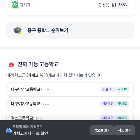
자사고
0.6
%
상위 56%
중구 중학교 순위보기
진학 가능 고등학교
배정 학교군
34
개교
중
10
개교에 진학 실적 자료가 있습니다.
대구남산고등학교
서울대
3
약대
10
544m
대구여자고등학교
서울대
8
의대
52
2.2km
경신고등학교
서울대
9
의대
45
2.8km
앱으로 보기
지도 보기
정화여자고등학교
서울대
4
의대
38
약대
17
3.5km