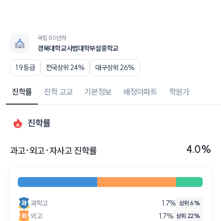
국립 80년차
경북대학교사범대학부설중학교
1.9등급
전국상위 24%
대구상위 26%
진학률
진학 고교
기본정보
배정아파트
학원가
진학률
4.0%
과고·외고·자사고 진학률
과학고
1.7
%
상위 6%
외고
1.7
%
상위 22%