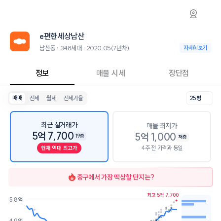
남산동 e편한세상남산 아파트 시세·실거래가·
e편한세상남산
e편한세상남산
e편한세상남산은 남산동에 위치한 348세대 아파트로, 2020.05 입주한
2026년 8월 8일 기준 25평형의 매매 시세는 5.4억, 전세는 2.9억입니다
e편한세상남산
인근 학군으로는 대구남산초등학교, 경구중학교가 있습니다.
최고 25층, 용적률 342%, 건폐율 20%의 단지입니다.
남산동 · 348세대 · 2020.05(7년차)
남산동 · 348세대 
자세히보기
교육 시설로는 남산이편한어린이집 (42m), 남산롯데센트럴어린이집 (107
정보
매물 시세
장단점
매매
전세
월세
전세가율
25평
최근 실거래가
매물 최저가
5억 7,700
5억 1,000
19층
저층
4주 전 가격과 동일
현재 역대 최고가
중구
에서 가장 떡상할 단지는?
최고 5억 7,700
5.8억
호가
매물수
4.9억