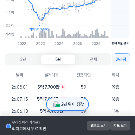
5.6억
1개
4.1억
5.1억
2개
3.2억
최저 3억 2,500
거래량
2022
2023
2024
2025
2026
현재 매물 분포
3년
5년
전체
2년 뒤
날짜
실거래가
전용타입
위치
5억 7,700만
26.08.01
59
19층
N
5억 7,000만
26.07.15
59
16층
N
2년 뒤 이 집값
5억 4,900만
26.06.13
59
11층
5억 5,800만
26.06.07
59
102동 24층
앱으로 보기
지도 보기