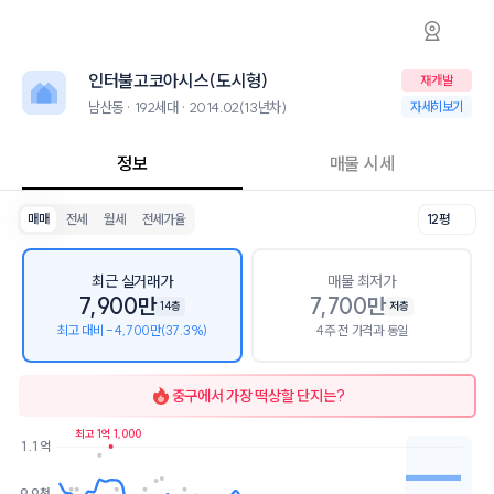
남산동 인터불고코아시스(도시형) 아파트 시세
인터불고코아시스(도시형)
인터불고코아시스(도
인터불고코아시스(도시형)는 남산동에 위치한 192세대 아파트로, 2014.
2026년 8월 7일 기준 8평형의 매매 시세는 7천, 전세는 6.3천입니다. 
인터불고코아시스(도시형)
재개발
인근 학군으로는 대구초등학교, 경구중학교, 경북여자고등학교가 있습니
최고 17층, 용적률 751%, 건폐율 59%의 단지입니다.
남산동 · 192세대 · 2014.02(13년차)
남산동 · 192세대 ·
자세히보기
생활편의 시설로는 롤러커피 (33m), KIN커피 (49m)이 있습니다. 
정보
매물 시세
매매
전세
월세
전세가율
12평
최근 실거래가
매물 최저가
7,900만
7,700만
14층
저층
최고 대비 -4,700만(37.3%)
4주 전 가격과 동일
중구
에서 가장 떡상할 단지는?
최고 1억 1,000
1.1억
호가
매물수
9.9천