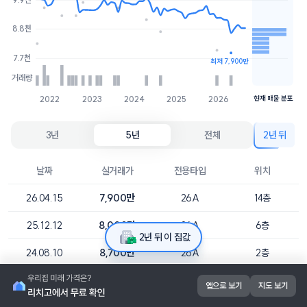
8천
1개
8.8천
7.7천
1개
7.7천
최저 7,900만
거래량
2022
2023
2024
2025
2026
현재 매물 분포
3년
5년
전체
2년 뒤
날짜
실거래가
전용타입
위치
7,900만
26.04.15
26A
14층
8,000만
25.12.12
26A
6층
2년 뒤 이 집값
8,700만
24.08.10
26A
2층
9,150만
24.04.09
26A
4층
앱으로 보기
지도 보기