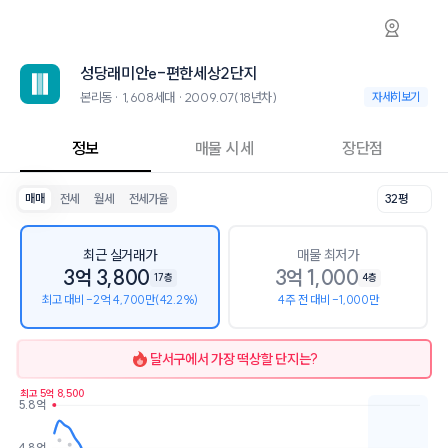
본리동 성당래미안e-편한세상2단지 아파트 시
성당래미안e-편한세상2단지
성당래미안e-편한세
성당래미안e-편한세상2단지는 본리동에 위치한 1,608세대 대단지 아파트로
2026년 8월 7일 기준 24평형의 매매 시세는 2.7억, 전세는 2.2억입니
성당래미안e-편한세상2단지
인근 학군으로는 대구본리초등학교, 경암중학교, 경화여자고등학교가 있
최고 20층, 용적률 276%, 건폐율 19%의 단지입니다.
본리동 · 1,608세대 · 2009.07(18년차)
본리동 · 1,608세
자세히보기
교육 시설로는 안델센어린이집 (23m), 샤론어린이집 (23m)이 있습니다
정보
매물 시세
장단점
매매
전세
월세
전세가율
32평
최근 실거래가
매물 최저가
3억 3,800
3억 1,000
17층
4층
최고 대비 -2억 4,700만(42.2%)
4주 전 대비 -1,000만
달서구
에서 가장 떡상할 단지는?
최고 5억 8,500
5.8억
호가
매물수
4.8억