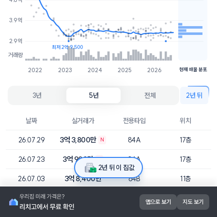
3.2억
7개
3.9억
3.1억
1개
2.9억
최저 2억 9,500
거래량
2022
2023
2024
2025
2026
현재 매물 분포
3년
5년
전체
2년 뒤
날짜
실거래가
전용타입
위치
3억 3,800만
26.07.29
84A
17층
N
3억 900만
26.07.23
84A
17층
N
2년 뒤 이 집값
3억 8,400만
26.07.03
84B
11층
3억 1,500만
26.06.27
84B
7층
앱으로 보기
지도 보기