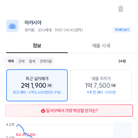
본리동 아카시아 아파트 시세·실거래가·2년뒤
아카시아
아카시아
아카시아는 본리동에 위치한 330세대 아파트로, 1987.04 입주한 40
2026년 8월 9일 기준 24평형의 매매 시세는 1.4억, 전세는 8.4천입니다
아카시아
인근 학군으로는 대구남송초등학교, 성당중학교, 송현여자고등학교가 있
최고 5층의 단지입니다.
본리동 · 330세대 · 1987.04(40년차)
본리동 · 330세대 
자세히보기
교통 시설로는 달서시장건너 (85m), 본리아카시아맨션 (129m)이 있습니
정보
매물 시세
매매
전세
월세
전세가율
34평
최근 실거래가
매물 최저가
2억 1,900
1억 7,500
3층
5층
최고 대비 -2억 5,600만(53.9%)
4주 전 대비 -500만
달서구
에서 가장 떡상할 단지는?
4.2억
최고 3억 3,800
호가
매물수
3.4억