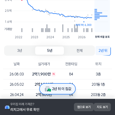
1.9억
2개
2.5억
1.7억
1개
1.6억
최저 1억 6,300
거래량
2022
2023
2024
2025
2026
현재 매물 분포
3년
5년
전체
2년 뒤
날짜
실거래가
전용타입
위치
2억 1,900만
26.08.03
84
3층
N
2억 1,800만
26.05.02
84
201동 1층
2년 뒤 이 집값
2억 500만
26.04.24
84
203동 2층
1억 6,300만
26.02.19
84
205동 5층
앱으로 보기
지도 보기