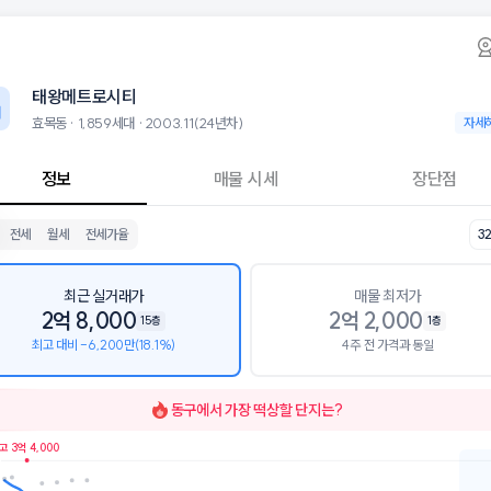
동 태왕메트로시티 아파트 시세·실거래가·2년뒤
태왕메트로시티
태왕메트로
로시티는 효목동에 위치한 1,859세대 대단지 아파트로, 2003.11 입주
 8월 7일 기준 25평형의 매매 시세는 1.6억, 전세는 1.3억입니다. 32평
태왕메트로시티
군으로는 대구효목초등학교, 신아중학교가 있습니다.
5층, 용적률 269%, 건폐율 25%의 단지입니다.
효목동 · 1,859세대 · 2003.11(24년차)
효목동 ·
자세
설로는 민들레 어린이집 (65m), 더라온영어교습소 (137m)이 있습니다. 
정보
매물 시세
장단점
전세
월세
전세가율
3
최근 실거래가
매물 최저가
2억 8,000
2억 2,000
15층
1층
최고 대비 -6,200만(18.1%)
4주 전 가격과 동일
동구
에서 가장 떡상할 단지는?
고 3억 4,000