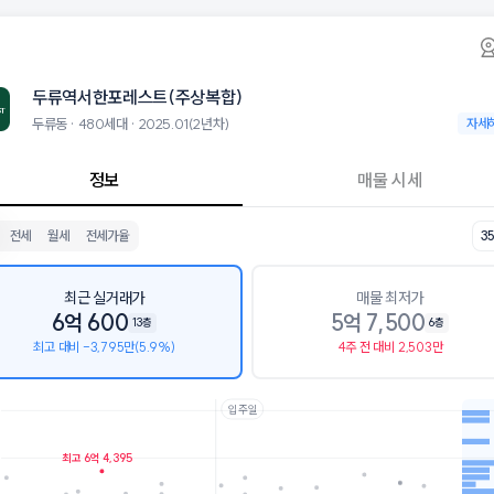
동 두류역서한포레스트(주상복합) 아파트 시세·
두류역서한포레스트(주상복합)
두류역서한포
한포레스트(주상복합)는 두류동에 위치한 480세대 아파트로, 2025.01
군으로는 대구신흥초등학교, 달성고등학교가 있습니다.
두류역서한포레스트(주상복합)
4층, 용적률 672%, 건폐율 56%의 단지입니다.
설로는 토리숲어린이집 (33m), 세결회계학원 (155m)이 있습니다. 생활
두류동 · 480세대 · 2025.01(2년차)
두류동 ·
자세
정보
매물 시세
전세
월세
전세가율
3
최근 실거래가
매물 최저가
6억 600
5억 7,500
13층
6층
최고 대비 -3,795만(5.9%)
4주 전 대비 2,503만
입주일
호가
매물수
최고 6억 4,395