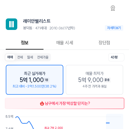
봉덕동 래미안웰리스트 아파트 시세·실거래가·
래미안웰리스트
래미안웰리스트
래미안웰리스트는 봉덕동에 위치한 471세대 아파트로, 2010.06 입주한
2026년 8월 6일 기준 34평형의 매매 시세는 4.3억, 전세는 2.5억입니
래미안웰리스트
인근 학군으로는 대구효명초등학교, 경일여자중학교, 경일여자고등학교
최고 28층, 용적률 278%, 건폐율 15%의 단지입니다.
봉덕동 · 471세대 · 2010.06(17년차)
봉덕동 · 471세대 ·
자세히보기
생활편의 시설로는 핸즈커피 효성점 (57m), 베를린에스프레소바 봉덕 (11
정보
매물 시세
장단점
매매
전세
월세
전세가율
43평
최근 실거래가
매물 최저가
5억 1,000
5억 9,000
1층
중층
최고 대비 -3억 1,500만(38.2%)
4주 전 가격과 동일
남구
에서 가장 떡상할 단지는?
8.5억
호가
매물수
최고 7억 2,000
7.4억