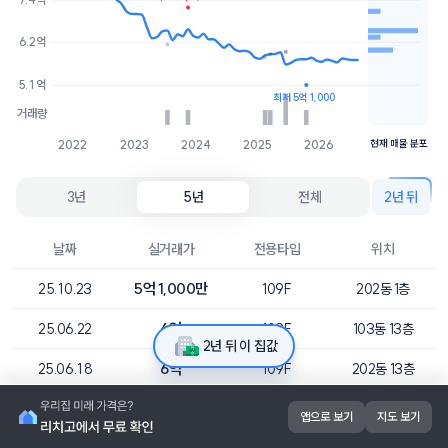
6억
1개
6.2억
5.9억
1개
5.1억
최저 5억 1,000
거래량
2022
2023
2024
2025
2026
현재 매물 분포
3년
5년
전체
2년 뒤
날짜
실거래가
전용타입
위치
5억 1,000만
25.10.23
109F
202동 1층
6억
25.06.22
109F
103동 13층
2년 뒤 이 집값
6억
25.06.18
109F
202동 13층
5억 9,500만
25.03.25
109F
202동 9층
앱으로 보기
지도 보기