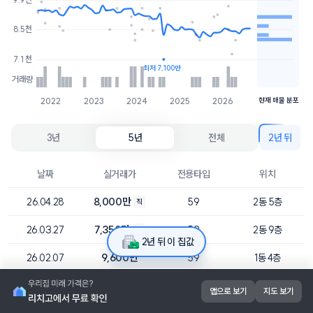
8천
1개
8.5천
7.8천
3개
7.1천
최저 7,100만
거래량
2022
2023
2024
2025
2026
현재 매물 분포
3년
5년
전체
2년 뒤
날짜
실거래가
전용타입
위치
8,000만
26.04.28
59
2동 5층
직
7,350만
26.03.27
59
2동 9층
직
2년 뒤 이 집값
9,600만
26.02.07
59
1동 4층
8,500만
26.02.06
59
1동 10층
앱으로 보기
지도 보기