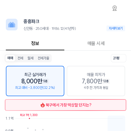
신안동 중흥파크 아파트 시세·실거래가·2년뒤
중흥파크
중흥파크
중흥파크는 신안동에 위치한 250세대 아파트로, 1986.12 입주한 41년
2026년 8월 8일 기준 21평형의 매매 시세는 8.5천, 전세는 7.5천입니다
중흥파크
인근 학군으로는 광주용봉초등학교, 전남대학교사범대학부설고등학교가
최고 13층, 용적률 295%, 건폐율 29%의 단지입니다.
신안동 · 250세대 · 1986.12(41년차)
신안동 · 250세대 ·
자세히보기
교통 시설로는 광주지방기상청 (139m), 광주지방기상청 (180m)이 있
정보
매물 시세
매매
전세
월세
전세가율
21평
최근 실거래가
매물 최저가
8,000만
7,800만
5층
12층
최고 대비 -3,800만(32.2%)
4주 전 가격과 동일
북구
에서 가장 떡상할 단지는?
최고 1억 1,300
1.1억
호가
매물수
9.9천