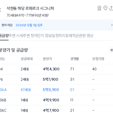
석현동
하당 르파르크 시그니처
70세대
4.4억~7.1억
496만 비쌈!
청약 마감
2026년 12월 1일 입주
공급량
주변 시세
주변 청약
단지 정보
일정
위치
호재
학군
관련 영상
분양가 및 공급량
평
타입
공급세대
분양가
경쟁률
당첨가점
4억 4,300
84
2세대
7:1
40
5억 1,900
96
2세대
3:1
-
5억 5,900
106A
47세대
0:1
-
4억 9,900
106B
1세대
1:1
-
4억 7,900
106C
1세대
2:1
-