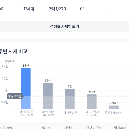
7억 1,900
41
17세대
0:1
-
경쟁률 자세히 보기
주변 시세 비교
평당가격
1.3천
1.4천
1.2천
1.1천
1천
1천
933만
평균 902만
800만
750만
하당 르파르
옥암한국아
에드가안채
에메랄드퀸
주하우제스카이
크 시그니처
델리움2차
(도시형)
아파트명
거리
연식
평당가격
세대수