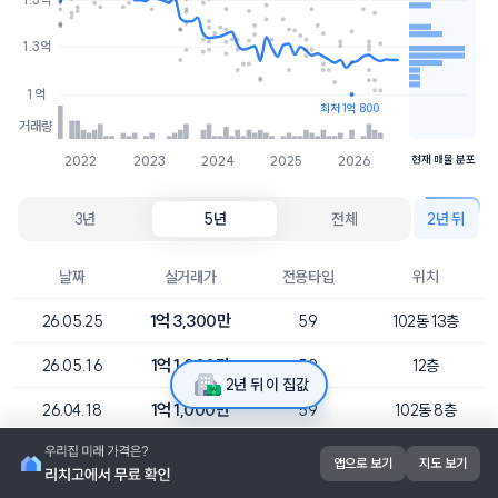
1.2억
9개
1.3억
1.1억
3개
1억
최저 1억 800
거래량
2022
2023
2024
2025
2026
현재 매물 분포
3년
5년
전체
2년 뒤
날짜
실거래가
전용타입
위치
1억 3,300만
26.05.25
59
102동 13층
1억 1,000만
26.05.16
59
12층
2년 뒤 이 집값
1억 1,000만
26.04.18
59
102동 8층
1억 4,800만
26.04.17
59
103동 11층
앱으로 보기
지도 보기