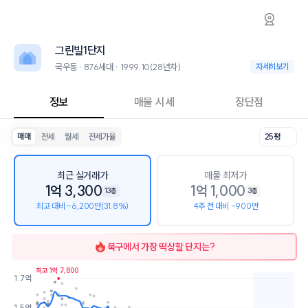
국우동 그린빌1단지 아파트 시세·실거래가·2년
그린빌1단지
그린빌1단지
그린빌1단지는 국우동에 위치한 876세대 대단지 아파트로, 1999.10 입
2026년 8월 7일 기준 21평형의 매매 시세는 9.6천, 전세는 9천입니다. 
그린빌1단지
인근 학군으로는 대구도남초등학교, 학남중학교, 학남고등학교가 있습니
최고 20층의 단지입니다.
국우동 · 876세대 · 1999.10(28년차)
국우동 · 876세대 
자세히보기
교통 시설로는 칠곡주공그린빌1단지건너 (96m), 칠곡주공그린빌1단지앞 
현재 이 단지에서 1건의 경매가 진행 중입니다. 25평 감정가 1억 2700만원 
정보
매물 시세
장단점
매매
전세
월세
전세가율
25평
최근 실거래가
매물 최저가
1억 3,300
1억 1,000
13층
3층
최고 대비 -6,200만(31.8%)
4주 전 대비 -900만
북구
에서 가장 떡상할 단지는?
최고 1억 7,800
1.7억
호가
매물수
1.5억