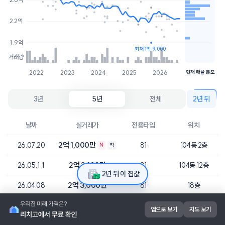
2.3억
6개
2.2억
1.9억
1개
1.9억
최저 1억 9,000
거래량
2022
2023
2024
2025
2026
현재 매물 분포
3년
5년
전체
2년 뒤
날짜
실거래가
전용타입
위치
2억 1,000만
26.07.20
81
104동 2층
N
직
2억 2,100만
26.05.11
81
104동 12층
2년 뒤 이 집값
2억 3,000만
26.04.08
81
18층
2억 3,500만
26.03.28
81
101동 14층
앱으로 보기
지도 보기