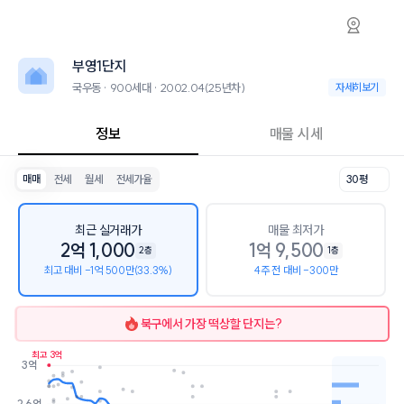
국우동 부영1단지 아파트 시세·실거래가·2년뒤
부영1단지
부영1단지
부영1단지는 국우동에 위치한 900세대 대단지 아파트로, 2002.04 입
2026년 8월 9일 기준 23평형의 매매 시세는 1.7억, 전세는 1.5억입니다
부영1단지
인근 학군으로는 대구학남초등학교, 동평중학교, 운암고등학교가 있습니
최고 19층, 용적률 219%, 건폐율 15%의 단지입니다.
국우동 · 900세대 · 2002.04(25년차)
국우동 · 900세대 
자세히보기
교통 시설로는 칠곡부영1단지 (83m), 동화골든빌(동편) (117m)이 
정보
매물 시세
매매
전세
월세
전세가율
30평
최근 실거래가
매물 최저가
2억 1,000
1억 9,500
2층
1층
최고 대비 -1억 500만(33.3%)
4주 전 대비 -300만
북구
에서 가장 떡상할 단지는?
최고 3억
3억
호가
매물수
2.6억