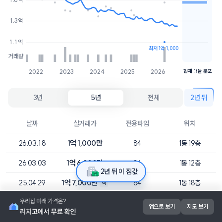
1.9억
1개
1.6억
3개
1.3억
1.1억
최저 1억 1,000
거래량
2022
2023
2024
2025
2026
현재 매물 분포
3년
5년
전체
2년 뒤
날짜
실거래가
전용타입
위치
1억 1,000만
26.03.18
84
1동 19층
1억 6,000만
26.03.03
84
1동 12층
2년 뒤 이 집값
1억 7,000만
25.04.29
84
1동 18층
직
1억 4,400만
25.03.28
84
1동 13층
앱으로 보기
지도 보기