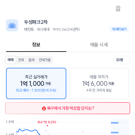
태전동 두성파크2차 아파트 시세·실거래가·2
두성파크2차
두성파크2차
두성파크2차는 태전동에 위치한 180세대 아파트로, 1993.06 입주한 3
2026년 8월 9일 기준 26평형의 매매 시세는 9.4천, 전세는 9.3천입니다
두성파크2차
인근 학군으로는 대구태암초등학교, 매천중학교, 매천고등학교가 있습니
최고 20층, 용적률 336%, 건폐율 24%의 단지입니다.
태전동 · 180세대 · 1993.06(34년차)
태전동 · 180세대 
자세히보기
교육 시설로는 해피스쿨학원 (84m), 엘리트어린이집 (180m)이 있습니
정보
매물 시세
매매
전세
월세
전세가율
33평
최근 실거래가
매물 최저가
1억 1,000
1억 6,000
19층
15층
최고 대비 -7,800만(41.5%)
4주 전 가격과 동일
북구
에서 가장 떡상할 단지는?
1.9억
최고 1억 8,250
호가
매물수
1.6억