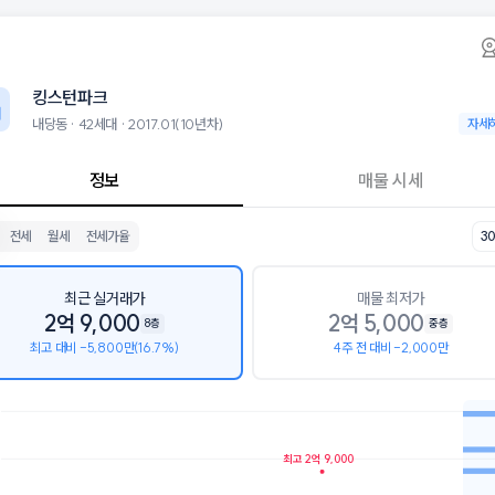
동 킹스턴파크 아파트 시세·실거래가·2년뒤 가
킹스턴파크
킹스턴파크
크는 내당동에 위치한 42세대 아파트로, 2017.01 입주한 10년차 단지
군으로는 대구두류초등학교, 경운중학교, 경덕여자고등학교가 있습니다.
킹스턴파크
층, 용적률 499%, 건폐율 73%의 단지입니다.
설로는 미래엔영어두류학원 (11m), 구립 두류스타힐스어린이집 (120m)
내당동 · 42세대 · 2017.01(10년차)
내당동 ·
자세
정보
매물 시세
전세
월세
전세가율
3
최근 실거래가
매물 최저가
2억 9,000
2억 5,000
8층
중층
최고 대비 -5,800만(16.7%)
4주 전 대비 -2,000만
호가
매물수
최고 2억 9,000