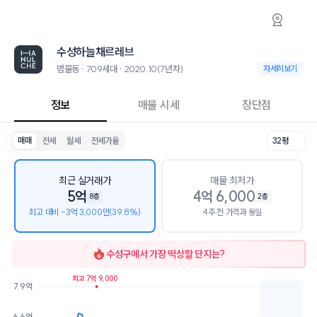
범물동 수성하늘채르레브 아파트 시세·실거래가
수성하늘채르레브
수성하늘채르레브
수성하늘채르레브는 범물동에 위치한 709세대 대단지 아파트로, 2020.
2026년 8월 8일 기준 30평형의 매매 시세는 4.6억, 전세는 3억입니다.
수성하늘채르레브
인근 학군으로는 범일중학교가 있습니다.
최고 26층, 용적률 234%, 건폐율 18%의 단지입니다.
범물동 · 709세대 · 2020.10(7년차)
범물동 · 709세대 
자세히보기
교육 시설로는 놀작해바라기미술교습소 (38m), 토니카피아노스튜디오음악교
정보
매물 시세
장단점
매매
전세
월세
전세가율
32평
최근 실거래가
매물 최저가
5억
4억 6,000
8층
2층
최고 대비 -3억 3,000만(39.8%)
4주 전 가격과 동일
수성구
에서 가장 떡상할 단지는?
최고 7억 9,000
7.9억
호가
매물수
6.6억