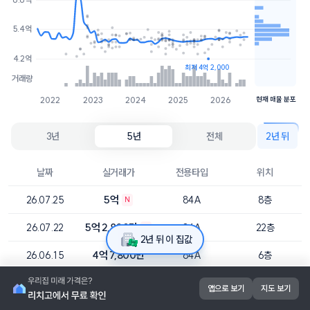
4.8억
2개
5.4억
4.6억
1개
4.2억
최저 4억 2,000
거래량
2022
2023
2024
2025
2026
현재 매물 분포
3년
5년
전체
2년 뒤
날짜
실거래가
전용타입
위치
5억
26.07.25
84A
8층
N
5억 2,800만
26.07.22
84A
22층
N
2년 뒤 이 집값
4억 7,800만
26.06.15
84A
6층
5억 1,900만
26.06.11
84A
19층
앱으로 보기
지도 보기