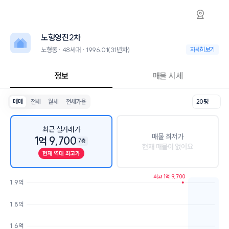
노형동 노형영진2차 아파트 시세·실거래가·2
노형영진2차
노형영진2차
노형영진2차는 노형동에 위치한 48세대 아파트로, 1996.01 입주한 31
인근 학군으로는 노형초등학교, 노형중학교, 제주제일고등학교가 있습니
노형영진2차
최고 7층, 용적률 276%, 건폐율 4%의 단지입니다.
생활편의 시설로는 코히동시오리 (67m), 롯데슈퍼 제주노형점 (101m)
노형동 · 48세대 · 1996.01(31년차)
노형동 · 48세대 · 
자세히보기
정보
매물 시세
매매
전세
월세
전세가율
20평
최근 실거래가
매물 최저가
1억 9,700
7층
현재 매물이 없어요
현재 역대 최고가
최고 1억 9,700
1.9억
호가
매물수
1.8억
1.6억