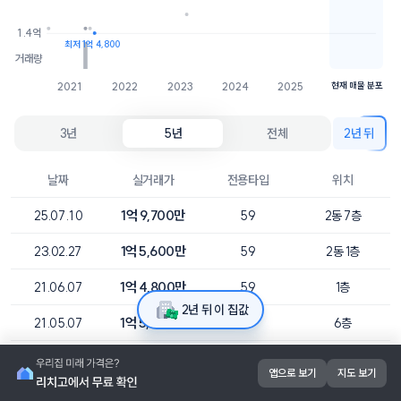
1.4억
최저 1억 4,800
거래량
2021
2022
2023
2024
2025
현재 매물 분포
3년
5년
전체
2년 뒤
날짜
실거래가
전용타입
위치
1억 9,700만
25.07.10
59
2동 7층
1억 5,600만
23.02.27
59
2동 1층
1억 4,800만
21.06.07
59
1층
2년 뒤 이 집값
1억 5,000만
21.05.07
59
6층
1억 5,000만
21.04.15
59
2층
앱으로 보기
지도 보기