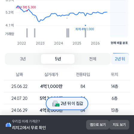
7.8억
1개
최고 5억 5,300
7.5억
1개
5.3억
4.1억
최저 4억 1,000
거래량
2022
2023
2024
2025
2026
현재 매물 분포
3년
5년
전체
2년 뒤
날짜
실거래가
전용타입
위치
4억 1,000만
25.06.22
84
14층
5억 2,000만
24.07.20
84
6층
2년 뒤 이 집값
4억 8,000만
24.06.29
84
13층
4억 9,000만
22.09.06
84
5층
앱으로 보기
지도 보기