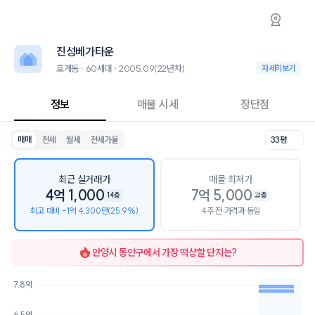
호계동 진성베가타운 아파트 시세·실거래가·2
진성베가타운
진성베가타운
진성베가타운은 호계동에 위치한 60세대 아파트로, 2005.09 입주한 
2026년 8월 10일 기준 33평형의 매매 시세는 5.3억, 전세는 4.2억입니
진성베가타운
인근 학군으로는 호계초등학교, 범계중학교, 부흥고등학교가 있습니다.
최고 17층, 용적률 376%, 건폐율 50%의 단지입니다.
호계동 · 60세대 · 2005.09(22년차)
호계동 · 60세대 ·
자세히보기
교육 시설로는 찬학원 (9m), 더아트바리스타제과제빵학원 (51m)이 있
정보
매물 시세
장단점
매매
전세
월세
전세가율
33평
최근 실거래가
매물 최저가
4억 1,000
7억 5,000
14층
고층
최고 대비 -1억 4,300만(25.9%)
4주 전 가격과 동일
안양시 동안구
에서 가장 떡상할 단지는?
7.8억
호가
매물수
6.5억