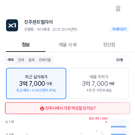
상평동 진주센트럴자이 아파트 시세·실거래가·
진주센트럴자이
진주센트럴자이
진주센트럴자이는 상평동에 위치한 401세대 아파트로, 2013.12 입주한
2026년 8월 9일 기준 33평형의 매매 시세는 3.6억, 전세는 2.9억입니다
진주센트럴자이
인근 학군으로는 가람초등학교, 삼현여자중학교, 삼현여자고등학교가 있
최고 19층, 용적률 224%, 건폐율 20%의 단지입니다.
상평동 · 401세대 · 2013.12(14년차)
상평동 · 401세대 ·
자세히보기
생활편의 시설로는 베러먼데이커피 진주시청점 (84m), 신선경소아청소년과
현재 이 단지에서 1건의 경매가 진행 중입니다. 39평 감정가 4억 4000만원
정보
매물 시세
장단점
매매
전세
월세
전세가율
33평
최근 실거래가
매물 최저가
3억 7,000
3억 7,000
12층
저층
최고 대비 -4,000만(9.8%)
4주 전 가격과 동일
진주시
에서 가장 떡상할 단지는?
최고 4억 1,000
4.1억
호가
매물수
3.7억