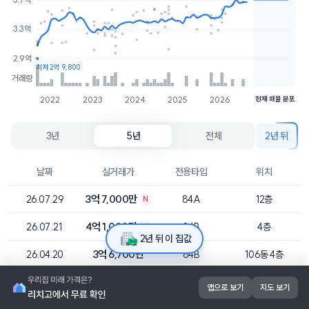
3.9억
1개
3.7억
1개
3.3억
2.9억
최저 2억 9,800
거래량
2022
2023
2024
2025
2026
현재 매물 분포
3년
5년
전체
2년 뒤
날짜
실거래가
전용타입
위치
3억 7,000만
26.07.29
84A
12층
N
4억 1,000만
26.07.21
84B
4층
N
2년 뒤 이 집값
3억 6,700만
26.04.20
84B
106동 4층
3억 8,000만
26.04.16
84A
102동 3층
앱으로 보기
지도 보기