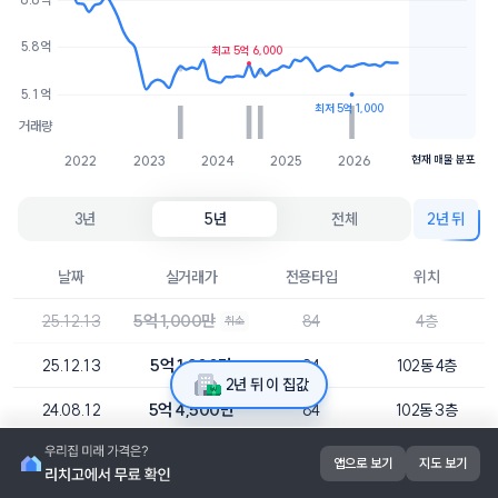
7.1억
1개
5.8억
최고 5억 6,000
6.7억
1개
5.1억
최저 5억 1,000
거래량
2022
2023
2024
2025
2026
현재 매물 분포
3년
5년
전체
2년 뒤
날짜
실거래가
전용타입
위치
5억 1,000만
25.12.13
84
4층
취소
5억 1,000만
25.12.13
84
102동 4층
2년 뒤 이 집값
5억 4,500만
24.08.12
84
102동 3층
5억 6,000만
24.06.21
84
101동 15층
앱으로 보기
지도 보기