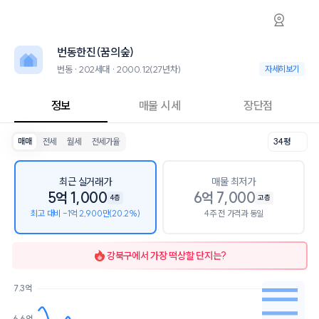
번동 번동한진(꿈의숲) 아파트 시세·실거래가·
번동한진(꿈의숲)
번동한진(꿈의숲)
번동한진(꿈의숲)는 번동에 위치한 202세대 아파트로, 2000.12 입주한
2026년 8월 9일 기준 23평형의 매매 시세는 4.4억, 전세는 3억입니다.
번동한진(꿈의숲)
인근 학군으로는 서울오현초등학교가 있습니다.
최고 19층, 용적률 337%, 건폐율 28%의 단지입니다.
번동 · 202세대 · 2000.12(27년차)
번동 · 202세대 · 
자세히보기
교육 시설로는 베스트영어교습소 (30m), 열린학원 (145m)이 있습니다.
정보
매물 시세
장단점
매매
전세
월세
전세가율
34평
최근 실거래가
매물 최저가
5억 1,000
6억 7,000
4층
고층
최고 대비 -1억 2,900만(20.2%)
4주 전 가격과 동일
강북구
에서 가장 떡상할 단지는?
7.3억
호가
매물수
6.6억