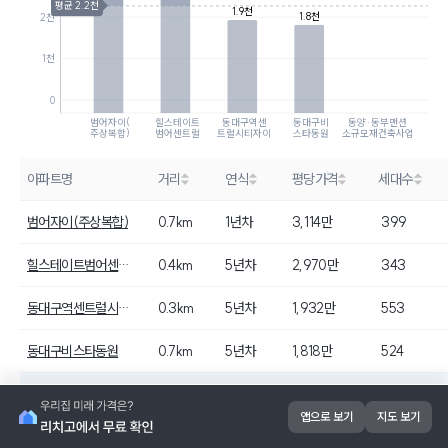
평균 2.2천
1.9천
1.8천
2천
1천
0
범어자이(
힐스테이트
동대구역센
동대구비
동양·동부맨션
주상복합)
범어센트럴
트럴시티자이
스타동원
소규모재건축사업
아파트명
거리
연식
평당가격
세대수
범어자이(주상복합)
0.7km
1년차
3,114만
399
힐스테이트범어센트럴
0.4km
5년차
2,970만
343
동대구역센트럴시티자이
0.3km
5년차
1,932만
553
동대구비스타동원
0.7km
5년차
1,818만
524
동양·동부맨션소규모재건축사업
-
-
-
150
앱으로 보기
지도 보기