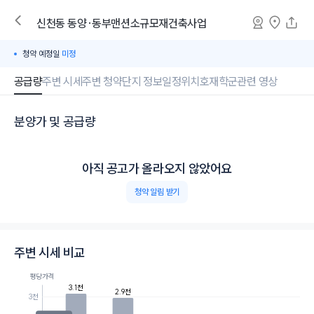
신천동
동양·동부맨션소규모재건축사업
청약 예정일
미정
공급량
주변 시세
주변 청약
단지 정보
일정
위치
호재
학군
관련 영상
분양가 및 공급량
아직 공고가 올라오지 않았어요
청약 알림 받기
주변 시세 비교
평당가격
3.1천
2.9천
3천