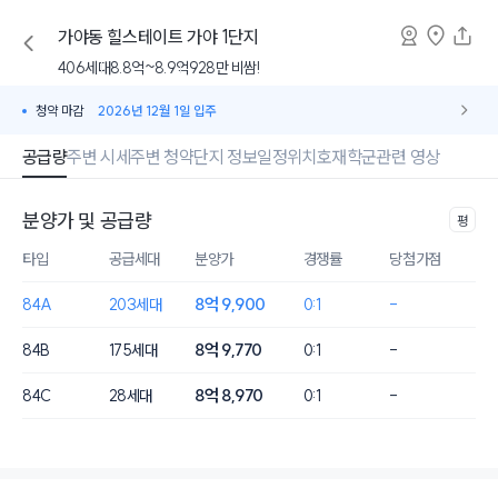
가야동
힐스테이트 가야 1단지
406세대
8.8억~8.9억
928만 비쌈!
청약 마감
2026년 12월 1일 입주
공급량
주변 시세
주변 청약
단지 정보
일정
위치
호재
학군
관련 영상
분양가 및 공급량
평
타입
공급세대
분양가
경쟁률
당첨가점
8억 9,900
84A
203세대
0:1
-
8억 9,770
84B
175세대
0:1
-
8억 8,970
84C
28세대
0:1
-