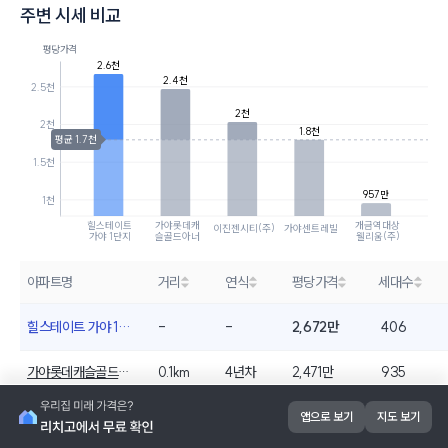
주변 시세 비교
평당가격
2.6천
2.4천
2.5천
2천
2천
1.8천
평균 1.7천
1.5천
957만
1천
힐스테이트
가야롯데캐
개금역대상
이진젠시티(주)
가야센트레빌
가야 1단지
슬골드아너
웰리움(주)
아파트명
거리
연식
평당가격
세대수
힐스테이트 가야 1단지
-
-
2,672만
406
가야롯데캐슬골드아너
0.1km
4년차
2,471만
935
이진젠시티(주)
0.6km
4년차
2,034만
736
앱으로 보기
지도 보기