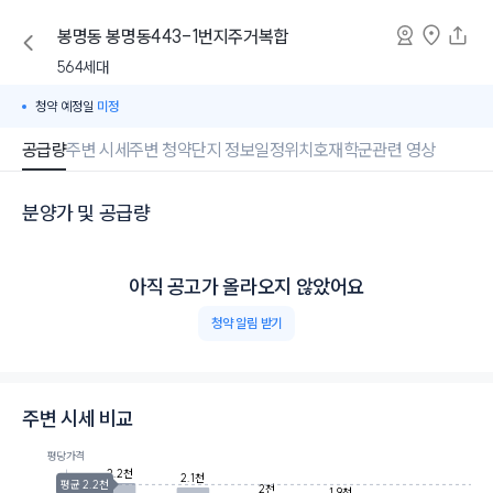
봉명동
봉명동443-1번지주거복합
564세대
청약 예정일
미정
공급량
주변 시세
주변 청약
단지 정보
일정
위치
호재
학군
관련 영상
분양가 및 공급량
아직 공고가 올라오지 않았어요
청약 알림 받기
주변 시세 비교
평당가격
2.2천
2.1천
평균 2.2천
2천
1.9천