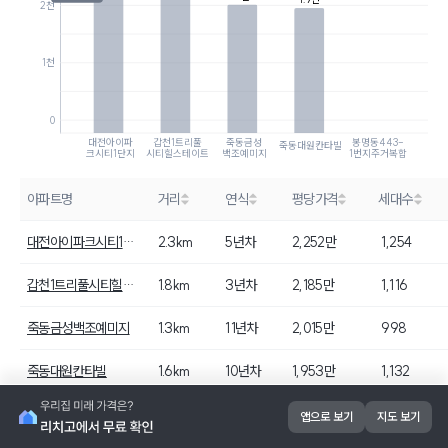
2천
1천
0
대전아이파
갑천1트리풀
죽동금성
봉명동443-
죽동대원칸타빌
크시티1단지
시티힐스테이트
백조예미지
1번지주거복합
아파트명
거리
연식
평당가격
세대수
대전아이파크시티1단지
2.3km
5년차
2,252만
1,254
갑천1트리풀시티힐스테이트
1.8km
3년차
2,185만
1,116
죽동금성백조예미지
1.3km
11년차
2,015만
998
죽동대원칸타빌
1.6km
10년차
1,953만
1,132
봉명동443-1번지주거복합
-
-
-
564
앱으로 보기
지도 보기