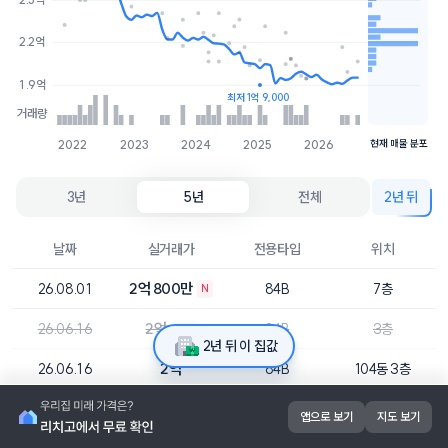
2.1억
4개
2.2억
2억
3개
1.9억
최저 1억 9,000
거래량
2022
2023
2024
2025
2026
현재 매물 분포
3년
5년
전체
2년 뒤
날짜
실거래가
전용타입
위치
2억 800만
26.08.01
84B
7층
N
2억
26.06.16
84B
3층
취소
2년 뒤 이 집값
2억
26.06.16
84B
104동 3층
2억 1,900만
26.05.13
84A
102동 14층
직
앱으로 보기
지도 보기