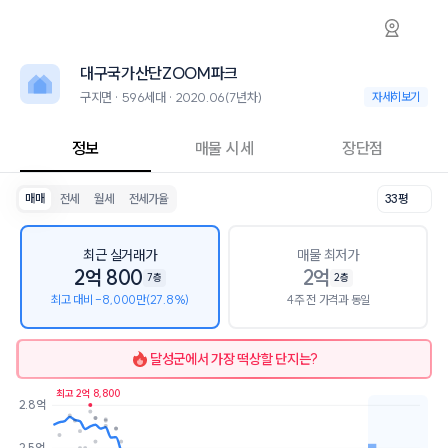
구지면 대구국가산단ZOOM파크 아파트 시세·
대구국가산단ZOOM파크
대구국가산단ZOO
대구국가산단ZOOM파크는 구지면에 위치한 596세대 대단지 아파트로, 2
2026년 8월 9일 기준 25평형의 매매 시세는 1.5억, 전세는 1.2억입니다
대구국가산단ZOOM파크
인근 학군으로는 대구세현초등학교, 구지중학교가 있습니다.
최고 25층, 용적률 199%, 건폐율 14%의 단지입니다.
구지면 · 596세대 · 2020.06(7년차)
구지면 · 596세대 
자세히보기
교육 시설로는 줌파크어린이집 (33m), 미래엔영어구지세현영어학원 (65
정보
매물 시세
장단점
매매
전세
월세
전세가율
33평
최근 실거래가
매물 최저가
2억 800
2억
7층
2층
최고 대비 -8,000만(27.8%)
4주 전 가격과 동일
달성군
에서 가장 떡상할 단지는?
최고 2억 8,800
2.8억
호가
매물수
2.5억