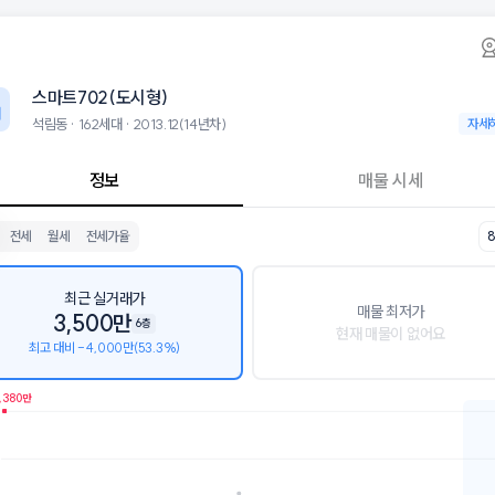
동 스마트702(도시형) 아파트 시세·실거래가·
스마트702(도시형)
스마트702
02(도시형)는 석림동에 위치한 162세대 아파트로, 2013.12 입주한 14
군으로는 서림초등학교, 서산중학교가 있습니다.
스마트702(도시형)
0층, 용적률 448%, 건폐율 59%의 단지입니다.
 시설로는 모어라이스 (37m), 커피마마 서산석림점 (140m)이 있습니다.
석림동 · 162세대 · 2013.12(14년차)
석림동 ·
자세
정보
매물 시세
전세
월세
전세가율
최근 실거래가
매물 최저가
3,500만
6층
현재 매물이 없어요
최고 대비 -4,000만(53.3%)
,380만
호가
매물수