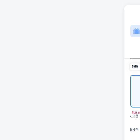
석림
스마트7
인근 학
최고 1
생활편의
매매
최고 6
6.3천
5.4천