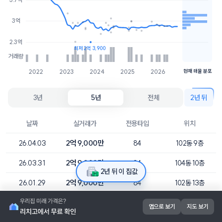
2.8억
1개
3억
2.7억
1개
2.3억
최저 2억 3,900
거래량
2022
2023
2024
2025
2026
현재 매물 분포
3년
5년
전체
2년 뒤
날짜
실거래가
전용타입
위치
2억 9,000만
26.04.03
84
102동 9층
2억 9,000만
26.03.31
84
104동 10층
2년 뒤 이 집값
2억 9,000만
26.01.29
84
102동 13층
2억 9,500만
25.12.04
84
102동 7층
앱으로 보기
지도 보기