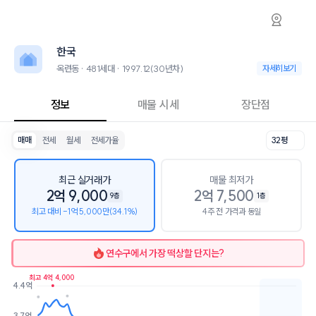
옥련동 한국 아파트 시세·실거래가·2년뒤 가격
한국
한국
한국은 옥련동에 위치한 481세대 아파트로, 1997.12 입주한 30년차 단
2026년 8월 9일 기준 24평형의 매매 시세는 2.3억, 전세는 1.9억입니다
한국
인근 학군으로는 인천능허대초등학교, 인송중학교, 송도고등학교가 있습
최고 25층, 용적률 301%, 건폐율 21%의 단지입니다.
옥련동 · 481세대 · 1997.12(30년차)
옥련동 · 481세대 ·
자세히보기
교육 시설로는 라온어린이집 (36m), 스페인기타음악교습소 (48m)이 있습
정보
매물 시세
장단점
매매
전세
월세
전세가율
32평
최근 실거래가
매물 최저가
2억 9,000
2억 7,500
9층
1층
최고 대비 -1억 5,000만(34.1%)
4주 전 가격과 동일
연수구
에서 가장 떡상할 단지는?
최고 4억 4,000
4.4억
호가
매물수
3.7억