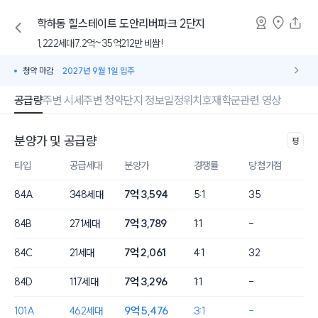
학하동
힐스테이트 도안리버파크 2단지
1,222세대
7.2억~35억
212만 비쌈!
청약 마감
2027년 9월 1일 입주
공급량
주변 시세
주변 청약
단지 정보
일정
위치
호재
학군
관련 영상
분양가 및 공급량
평
타입
공급세대
분양가
경쟁률
당첨가점
7억 3,594
84A
348세대
5:1
35
7억 3,789
84B
271세대
1:1
-
7억 2,061
84C
21세대
4:1
32
7억 3,296
84D
117세대
1:1
-
9억 5,476
101A
462세대
3:1
-