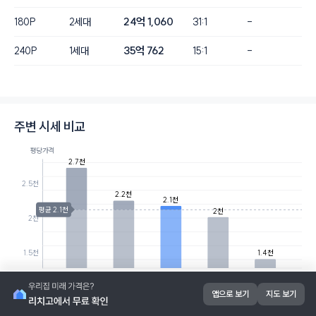
24억 1,060
180P
2세대
31:1
-
35억 762
240P
1세대
15:1
-
주변 시세 비교
평당가격
2.7천
2.5천
2.2천
2.1천
평균 2.1천
2천
2천
1.5천
1.4천
대전아이파
대전아이파
힐스테이트 도안
트리풀시티
유성오투그
크시티2단지
크시티1단지
리버파크 2단지
레이크포레
란데리빙포레
앱으로 보기
지도 보기
아파트명
거리
연식
평당가격
세대수